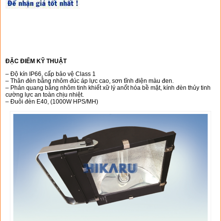
CHI TIẾT SẢN PHẨM
ĐẶC ĐIỂM KỸ THUẬT
– Độ kín IP66, cấp bảo vệ Class 1
– Thân đèn bằng nhôm đúc áp lực cao, sơn tĩnh điện màu đen.
– Phản quang bằng nhôm tinh khiết xữ lý anốt hóa bề mặt, kính đèn thủy tinh
cường lực an toàn chịu nhiệt.
– Đuôi đèn E40, (1000W HPS/MH)