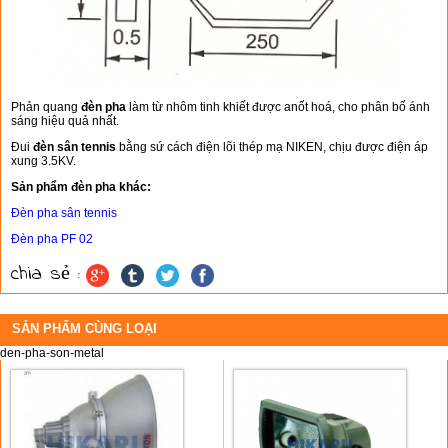
Phản quang
đèn pha
làm từ nhôm tinh khiết được anốt hoá, cho phân bố ánh
sáng hiệu quả nhất.
Đui
đèn sân tennis
bằng sứ cách điện lõi thép mạ NIKEN, chịu được điện áp
xung 3.5KV.
Sản phẩm đèn pha khác:
Đèn pha sân tennis
Đèn pha PF 02
chia sẻ :
SẢN PHẨM CÙNG LOẠI
den-pha-son-metal