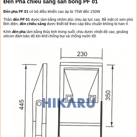
Đèn Pha chiếu sáng sân bóng PF 01
Đèn pha PF 01
có bộ điều khiển cao áp từ 75W đến 150W
Thân
đèn PF 01
được làm bằng nhôm đúc chịu áp lực cao. Bề mặt có sơn phủ
tĩnh điện,
đèn chiếu sáng
được thiết kế theo cáp tiêu chuẩn không bị han rỉ.
Kính
đèn pha
làm bằng thủy tinh trong suốt, chịu được nhiệt độ cao, gioăng
silicon đảm bảo độ kín khít chống bụi và chống nước tốt.