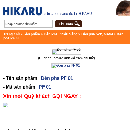
Thiết bị chiếu sáng đô thị HIKARU
Trang chủ
>
Sản phẩm
>
Đèn Pha Chiếu Sáng
>
Đèn pha Son, Metal
>
Đèn
pha PF 01
(Click chuột vào ảnh để xem chi tiết)
- Tên sản phẩm :
Đèn pha PF 01
- Mã sản phẩm :
PF 01
Xin mời Quý khách GỌI NGAY :
CHI TIẾT SẢN PHẨM