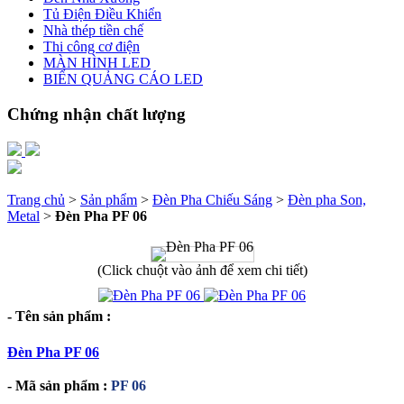
Tủ Điện Điều Khiển
Nhà thép tiền chế
Thi công cơ điện
MÀN HÌNH LED
BIỂN QUẢNG CÁO LED
Chứng nhận chất lượng
Trang chủ
>
Sản phẩm
>
Đèn Pha Chiếu Sáng
>
Đèn pha Son,
Metal
>
Đèn Pha PF 06
(Click chuột vào ảnh để xem chi tiết)
- Tên sản phẩm :
Đèn Pha PF 06
- Mã sản phẩm :
PF 06