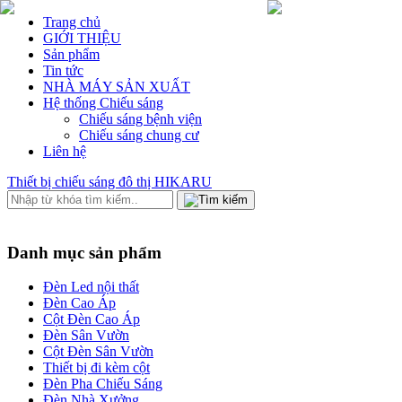
Trang chủ
GIỚI THIỆU
Sản phẩm
Tin tức
NHÀ MÁY SẢN XUẤT
Hệ thống Chiếu sáng
Chiếu sáng bệnh viện
Chiếu sáng chung cư
Liên hệ
Thiết bị chiếu sáng đô thị HIKARU
Danh mục sản phẩm
Đèn Led nội thất
Đèn Cao Áp
Cột Đèn Cao Áp
Đèn Sân Vườn
Cột Đèn Sân Vườn
Thiết bị đi kèm cột
Đèn Pha Chiếu Sáng
Đèn Nhà Xưởng