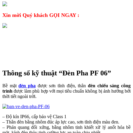
Xin mời Quý khách GỌI NGAY :
CHI TIẾT SẢN PHẨM
Thông số kỹ thuật “Đèn Pha PF 06”
Bề mặt
đèn pha
được sơn tĩnh điện, thân
đèn chiếu sáng công
trình
được làm phù hợp với mọi tiêu chuẩn không bị ảnh hưởng bởi
thời tiết ngoài trời.
– Độ kín IP66, cấp bảo vệ Class 1
– Thân đèn bằng nhôm đúc áp lực cao, sơn tĩnh điện màu đen.
– Phản quang đối xứng, bằng nhôm tinh khiết xữ lý anốt hóa bề
mặt, kính đèn thủy tinh cường lực an toàn chịu nhiệt.