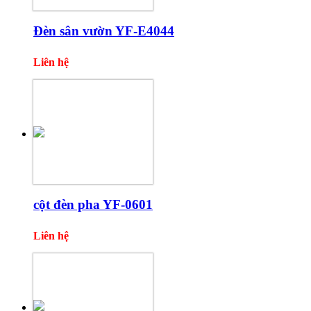
Đèn sân vườn YF-E4044
Liên hệ
cột đèn pha YF-0601
Liên hệ