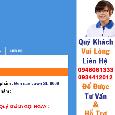
G
LIÊN HỆ
 phẩm :
Đèn sân vườn SL-9609
phẩm :
 Quý khách GỌI NGAY :