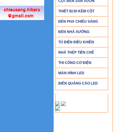
CỘT ĐÈN SÂN VƯỜN
CHI T
THIẾT BỊ ĐI KÈM CỘT
ĐÈN PHA CHIẾU SÁNG
ĐÈN NHÀ XƯỞNG
TỦ ĐIỆN ĐIỀU KHIỂN
NHÀ THÉP TIỀN CHẾ
THI CÔNG CƠ ĐIỆN
MÀN HÌNH LED
BIỂN QUẢNG CÁO LED
CHỨNG NHẬN CHẤT LƯỢNG