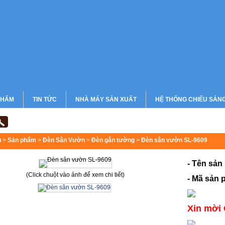
PHẨM
TIN TỨC
NHÀ MÁY SẢN XUẤT
HỆ THỐNG CHIẾU SÁN
CHIẾU SÁNG BỆNH VIỆN
CHIẾU SÁNG CHUNG CƯ
ủ
>
Sản phẩm
>
Đèn Sân Vườn
>
Đèn gắn tường
>
Đèn sân vườn SL-9609
- Tên sản
(Click chuột vào ảnh để xem chi tiết)
- Mã sản 
Xin mời