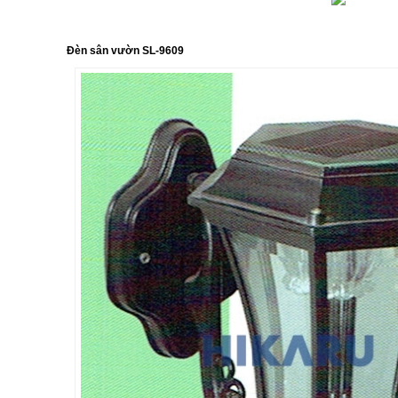
IẾT SẢN PHẨM
Đèn sân vườn SL-9609