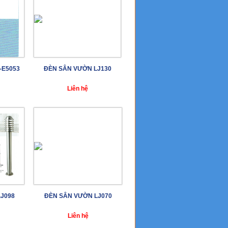
-E5053
ĐÈN SÂN VƯỜN LJ130
Liên hệ
J098
ĐÈN SÂN VƯỜN LJ070
Liên hệ