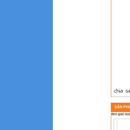
chia sẻ
SẢN PH
den-gan-tu