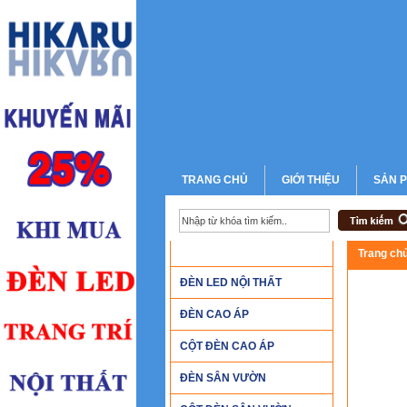
TRANG CHỦ
GIỚI THIỆU
SẢN 
DANH MỤC SẢN PHẨM
Trang ch
ĐÈN LED NỘI THẤT
ĐÈN CAO ÁP
CỘT ĐÈN CAO ÁP
ĐÈN SÂN VƯỜN