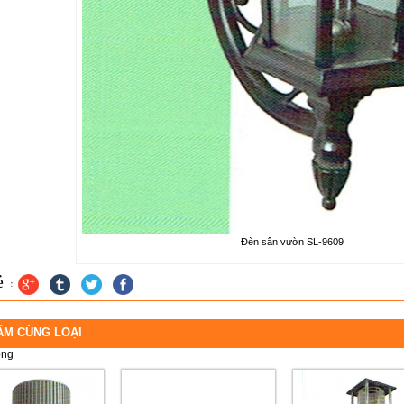
Đèn sân vườn SL-9609
 :
ẨM CÙNG LOẠI
ong