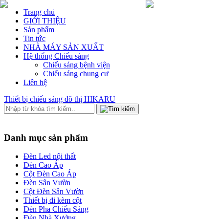
Trang chủ
GIỚI THIỆU
Sản phẩm
Tin tức
NHÀ MÁY SẢN XUẤT
Hệ thống Chiếu sáng
Chiếu sáng bệnh viện
Chiếu sáng chung cư
Liên hệ
Thiết bị chiếu sáng đô thị HIKARU
Danh mục sản phẩm
Đèn Led nội thất
Đèn Cao Áp
Cột Đèn Cao Áp
Đèn Sân Vườn
Cột Đèn Sân Vườn
Thiết bị đi kèm cột
Đèn Pha Chiếu Sáng
Đèn Nhà Xưởng