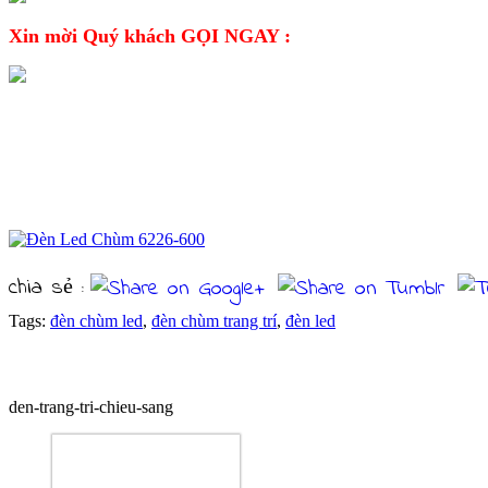
Xin mời Quý khách GỌI NGAY :
CHI TIẾT SẢN PHẨM
chia sẻ :
Tags:
đèn chùm led
,
đèn chùm trang trí
,
đèn led
Sản phẩm cùng loại
den-trang-tri-chieu-sang