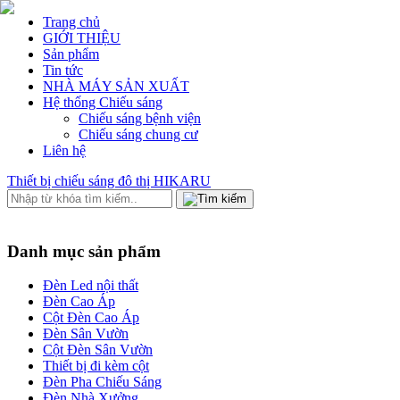
Trang chủ
GIỚI THIỆU
Sản phẩm
Tin tức
NHÀ MÁY SẢN XUẤT
Hệ thống Chiếu sáng
Chiếu sáng bệnh viện
Chiếu sáng chung cư
Liên hệ
Thiết bị chiếu sáng đô thị HIKARU
Danh mục sản phẩm
Đèn Led nội thất
Đèn Cao Áp
Cột Đèn Cao Áp
Đèn Sân Vườn
Cột Đèn Sân Vườn
Thiết bị đi kèm cột
Đèn Pha Chiếu Sáng
Đèn Nhà Xưởng