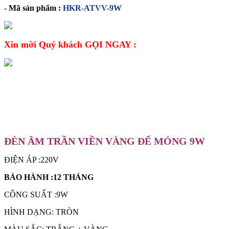
- Mã sản phẩm :
HKR-ATVV-9W
Xin mời Quý khách GỌI NGAY :
CHI TIẾT SẢN PHẨM
ĐÈN ÂM TRẦN VIỀN VÀNG ĐẾ MỎNG 9W
ĐIỆN ÁP :220V
BẢO HÀNH :12 THÁNG
CÔNG SUẤT :9W
HÌNH DẠNG: TRÒN