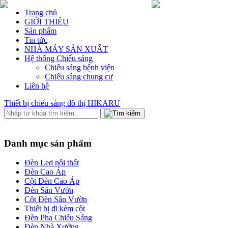
Trang chủ
GIỚI THIỆU
Sản phẩm
Tin tức
NHÀ MÁY SẢN XUẤT
Hệ thống Chiếu sáng
Chiếu sáng bệnh viện
Chiếu sáng chung cư
Liên hệ
Thiết bị chiếu sáng đô thị HIKARU
Danh mục sản phẩm
Đèn Led nội thất
Đèn Cao Áp
Cột Đèn Cao Áp
Đèn Sân Vườn
Cột Đèn Sân Vườn
Thiết bị đi kèm cột
Đèn Pha Chiếu Sáng
Đèn Nhà Xưởng