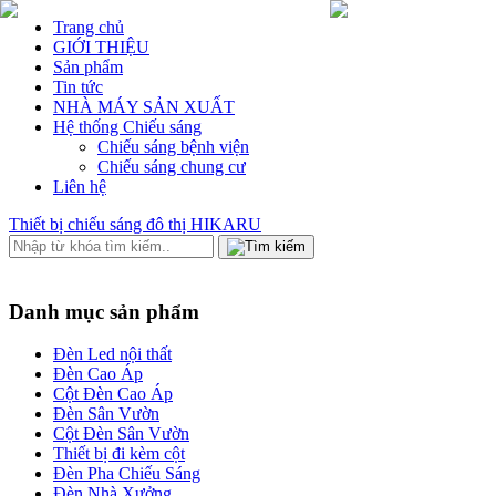
Trang chủ
GIỚI THIỆU
Sản phẩm
Tin tức
NHÀ MÁY SẢN XUẤT
Hệ thống Chiếu sáng
Chiếu sáng bệnh viện
Chiếu sáng chung cư
Liên hệ
Thiết bị chiếu sáng đô thị HIKARU
Danh mục sản phẩm
Đèn Led nội thất
Đèn Cao Áp
Cột Đèn Cao Áp
Đèn Sân Vườn
Cột Đèn Sân Vườn
Thiết bị đi kèm cột
Đèn Pha Chiếu Sáng
Đèn Nhà Xưởng