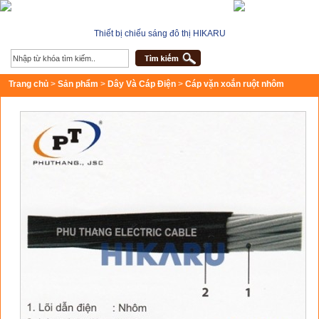
Thiết bị chiếu sáng đô thị HIKARU
Trang chủ
>
Sản phẩm
>
Dây Và Cáp Điện
>
Cáp vặn xoắn ruột nhôm