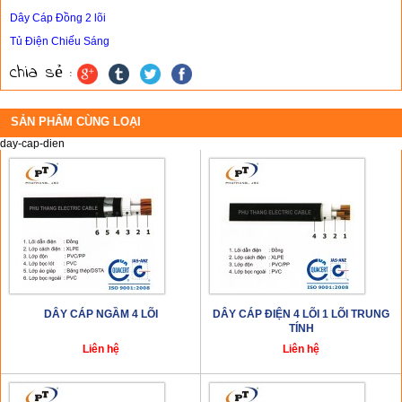
Dây Cáp Đồng 2 lõi
Tủ Điện Chiếu Sáng
chia sẻ :
SẢN PHẨM CÙNG LOẠI
day-cap-dien
DÂY CÁP NGẦM 4 LÕI
DÂY CÁP ĐIỆN 4 LÕI 1 LÕI TRUNG
TÍNH
Liên hệ
Liên hệ