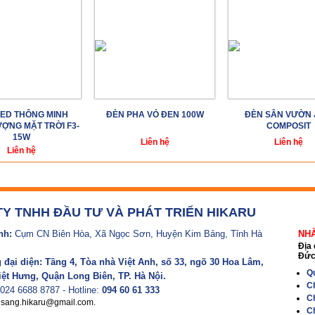
LED THÔNG MINH
ĐÈN PHA VỎ ĐEN 100W
ĐÈN SÂN VƯỜN 
ỢNG MẶT TRỜI F3-
COMPOSIT
15W
Liên hệ
Liên hệ
Liên hệ
Y TNHH ĐẦU TƯ VÀ PHÁT TRIỂN HIKARU
nh:
Cụm CN Biên Hòa, Xã Ngọc Sơn, Huyện Kim Bảng, Tỉnh Hà
NH
Địa 
Đức 
đại diện: Tầng 4, Tòa nhà Việt Anh, số 33, ngõ 30 Hoa Lâm,
Qu
ệt Hưng, Quận Long Biên, TP. Hà Nội.
C
 024 6688 8787 - Hotline:
094 60 61 333
C
usang.hikaru@gmail.com.
Ch