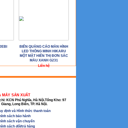
JEBI
BIỂN QUẢNG CÁO MÀN HÌNH
LED THÔNG MINH HIKARU
MỘT MẶT HIỂN THỊ ĐƠN SẮC
MÀU XANH G231
Liên hệ
À MÁY SẢN XUẤT
chỉ: KCN Phú Nghĩa, Hà Nội.Tổng Kho: 97
Giang, Long Biên, TP. Hà Nội.
y định và Hình thức thanh toán
hính sách bảo hành
hính sách vận chuyển
ính sách đổi/trả hàng