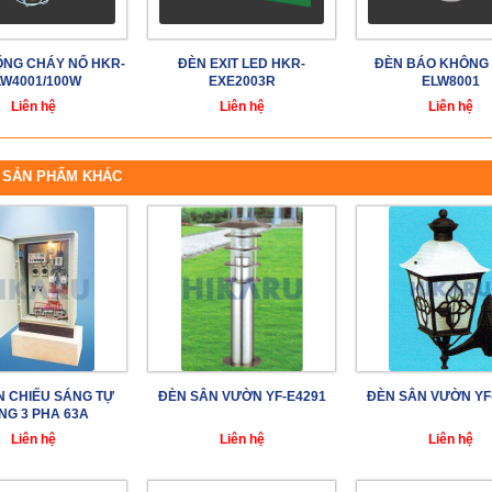
NG CHÁY NỔ HKR-
ĐÈN EXIT LED HKR-
ĐÈN BÁO KHÔNG
LW4001/100W
EXE2003R
ELW8001
Liên hệ
Liên hệ
Liên hệ
 SẢN PHẨM KHÁC
N CHIẾU SÁNG TỰ
ĐÈN SÂN VƯỜN YF-E4291
ĐÈN SÂN VƯỜN YF
NG 3 PHA 63A
Liên hệ
Liên hệ
Liên hệ