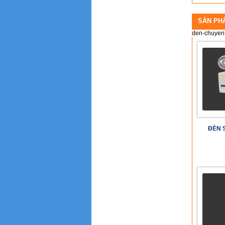
SẢN PH
den-chuyen
ĐÈN 