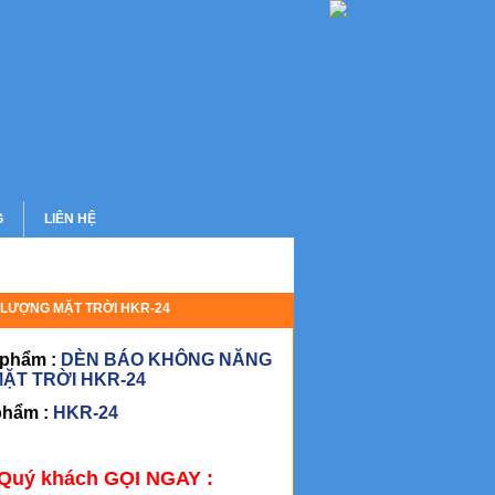
G
LIÊN HỆ
LƯỢNG MẶT TRỜI HKR-24
 phẩm :
DÈN BÁO KHÔNG NĂNG
ẶT TRỜI HKR-24
phẩm :
HKR-24
 Quý khách GỌI NGAY :