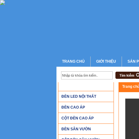
TRANG CHỦ
GIỚI THIỆU
SẢN 
DANH MỤC SẢN PHẨM
Trang ch
ĐÈN LED NỘI THẤT
ĐÈN CAO ÁP
CỘT ĐÈN CAO ÁP
ĐÈN SÂN VƯỜN