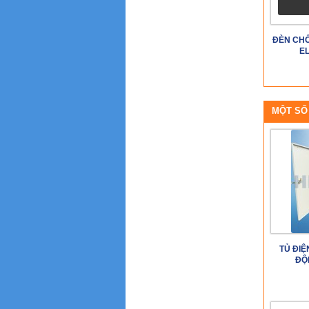
ĐÈN CHỐ
E
MỘT SỐ
TỦ ĐIỆ
ĐỘ