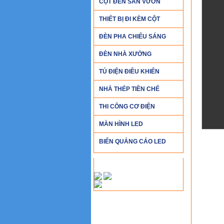
CỘT ĐÈN SÂN VƯỜN
THIẾT BỊ ĐI KÈM CỘT
ĐÈN PHA CHIẾU SÁNG
ĐÈN NHÀ XƯỞNG
TỦ ĐIỆN ĐIỀU KHIỂN
NHÀ THÉP TIỀN CHẾ
THI CÔNG CƠ ĐIỆN
MÀN HÌNH LED
BIỂN QUẢNG CÁO LED
CHỨNG NHẬN CHẤT LƯỢNG
CHI T