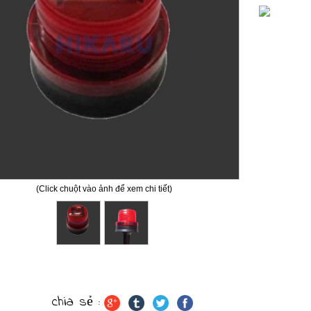
(Click chuột vào ảnh để xem chi tiết)
IẾT SẢN PHẨM
chia sẻ :