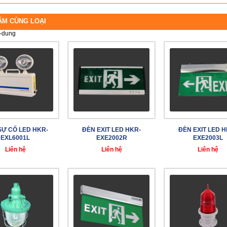
ẨM CÙNG LOẠI
-dung
SỰ CỐ LED HKR-
ĐÈN EXIT LED HKR-
ĐÈN EXIT LED H
EXL6001L
EXE2002R
EXE2003L
Liên hệ
Liên hệ
Liên hệ