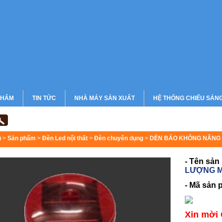
PHẨM
TIN TỨC
NHÀ MÁY SẢN XUẤT
HỆ THỐNG CHIẾU SÁN
CHIẾU SÁNG BỆNH VIỆN
CHIẾU SÁNG CHUNG CƯ
ủ
>
Sản phẩm
>
Đèn Led nội thất
>
Đèn chuyên dụng
>
DÈN BÁO KHÔNG NĂNG 
- Tên sản
LƯỢNG M
- Mã sản 
Xin mời