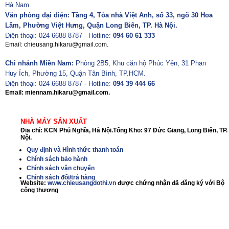
Hà Nam.
Văn phòng đại diện: Tầng 4, Tòa nhà Việt Anh, số 33, ngõ 30 Hoa
Lâm, Phường Việt Hưng, Quận Long Biên, TP. Hà Nội.
Điện thoại: 024 6688 8787 - Hotline:
094 60 61 333
Email: chieusang.hikaru@gmail.com.
Chi nhánh Miền Nam:
Phòng 2B5, Khu căn hộ Phúc Yên, 31 Phan
Huy Ích, Phường 15, Quận Tân Bình, TP.HCM.
Điện thoại: 024 6688 8787 - Hotline:
094 39 444 66
Email: miennam.hikaru@gmail.com.
NHÀ MÁY SẢN XUẤT
Địa chỉ: KCN Phú Nghĩa, Hà Nội.Tổng Kho: 97 Đức Giang, Long Biên, TP.
Nội.
Quy định và Hình thức thanh toán
Chính sách bảo hành
Chính sách vận chuyển
Chính sách đổi/trả hàng
Website:
www.chieusangdothi.vn
được chứng nhận đã đăng ký với Bộ
công thương