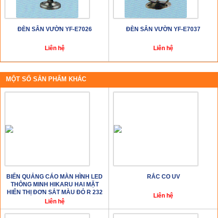
ĐÈN SÂN VƯỜN YF-E7026
ĐÈN SÂN VƯỜN YF-E7037
Liên hệ
Liên hệ
MỘT SỐ SẢN PHẨM KHÁC
BIỂN QUẢNG CÁO MÀN HÌNH LED
RẮC CO UV
THÔNG MINH HIKARU HAI MẶT
HIỂN THỊ ĐƠN SẮT MÀU ĐỎ R 232
Liên hệ
Liên hệ