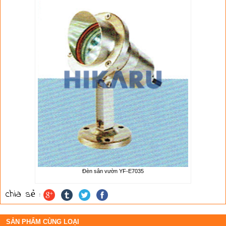
Đèn sân vườn YF-E7035
chia sẻ :
SẢN PHẨM CÙNG LOẠI