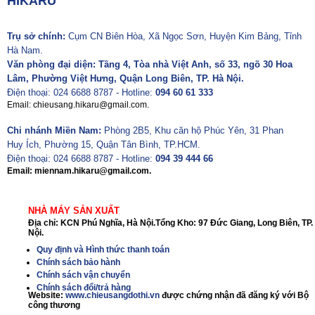
HIKARU
Trụ sở chính:
Cụm CN Biên Hòa, Xã Ngọc Sơn, Huyện Kim Bảng, Tỉnh
Hà Nam.
Văn phòng đại diện: Tầng 4, Tòa nhà Việt Anh, số 33, ngõ 30 Hoa
Lâm, Phường Việt Hưng, Quận Long Biên, TP. Hà Nội.
Điện thoại: 024 6688 8787 - Hotline:
094 60 61 333
Email: chieusang.hikaru@gmail.com.
Chi nhánh Miền Nam:
Phòng 2B5, Khu căn hộ Phúc Yên, 31 Phan
Huy Ích, Phường 15, Quận Tân Bình, TP.HCM.
Điện thoại: 024 6688 8787 - Hotline:
094 39 444 66
Email: miennam.hikaru@gmail.com.
NHÀ MÁY SẢN XUẤT
Địa chỉ: KCN Phú Nghĩa, Hà Nội.Tổng Kho: 97 Đức Giang, Long Biên, TP.
Nội.
Quy định và Hình thức thanh toán
Chính sách bảo hành
Chính sách vận chuyển
Chính sách đổi/trả hàng
Website:
www.chieusangdothi.vn
được chứng nhận đã đăng ký với Bộ
công thương