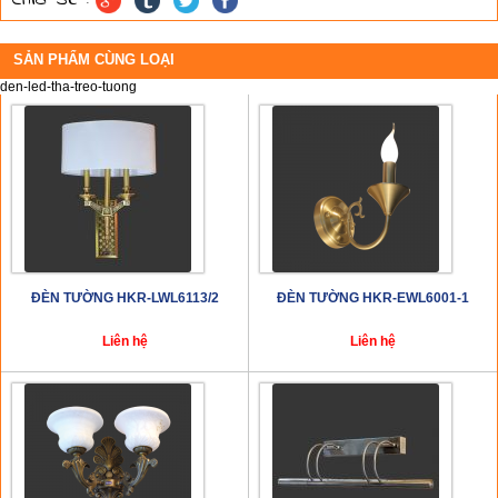
SẢN PHẨM CÙNG LOẠI
den-led-tha-treo-tuong
ĐÈN TƯỜNG HKR-LWL6113/2
ĐÈN TƯỜNG HKR-EWL6001-1
Liên hệ
Liên hệ