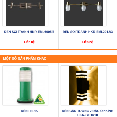
ĐÈN SOI TRANH HKR-EML6005/3
ĐÈN SOI TRANH HKR-EML2012/3
Liên hệ
Liên hệ
MỘT SỐ SẢN PHẨM KHÁC
ĐÈN FERIA
ĐÈN GẮN TƯỜNG 2 ĐẦU ỐP KÍNH
HKR-GTOK10