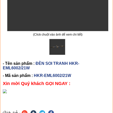
(Click chuột vào ảnh để xem chi tiết)
- Tên sản phẩm :
ĐÈN SOI TRANH HKR-
EML6002/21W
- Mã sản phẩm :
HKR-EML6002/21W
Xin mời Quý khách GỌI NGAY :
CHI TIẾT SẢN PHẨM
chia sẻ :