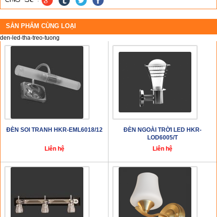
SẢN PHẨM CÙNG LOẠI
den-led-tha-treo-tuong
ĐÈN SOI TRANH HKR-EML6018/12
ĐÈN NGOÀI TRỜI LED HKR-
LOD6005/T
Liên hệ
Liên hệ