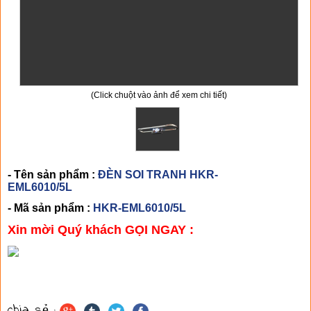
(Click chuột vào ảnh để xem chi tiết)
- Tên sản phẩm :
ĐÈN SOI TRANH HKR-
EML6010/5L
- Mã sản phẩm :
HKR-EML6010/5L
Xin mời Quý khách GỌI NGAY :
CHI TIẾT SẢN PHẨM
chia sẻ :