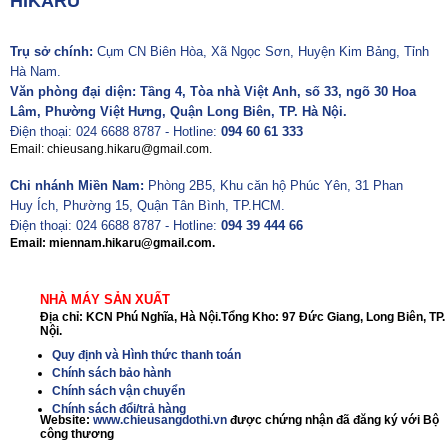
HIKARU
Trụ sở chính:
Cụm CN Biên Hòa, Xã Ngọc Sơn, Huyện Kim Bảng, Tỉnh
Hà Nam.
Văn phòng đại diện: Tầng 4, Tòa nhà Việt Anh, số 33, ngõ 30 Hoa
Lâm, Phường Việt Hưng, Quận Long Biên, TP. Hà Nội.
Điện thoại: 024 6688 8787 - Hotline:
094 60 61 333
Email: chieusang.hikaru@gmail.com.
Chi nhánh Miền Nam:
Phòng 2B5, Khu căn hộ Phúc Yên, 31 Phan
Huy Ích, Phường 15, Quận Tân Bình, TP.HCM.
Điện thoại: 024 6688 8787 - Hotline:
094 39 444 66
Email: miennam.hikaru@gmail.com.
NHÀ MÁY SẢN XUẤT
Địa chỉ: KCN Phú Nghĩa, Hà Nội.Tổng Kho: 97 Đức Giang, Long Biên, TP.
Nội.
Quy định và Hình thức thanh toán
Chính sách bảo hành
Chính sách vận chuyển
Chính sách đổi/trả hàng
Website:
www.chieusangdothi.vn
được chứng nhận đã đăng ký với Bộ
công thương