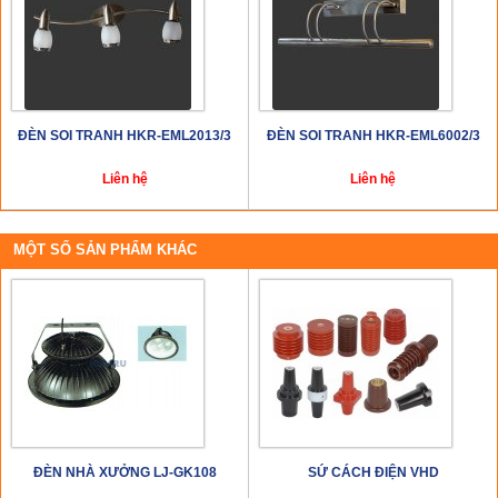
ĐÈN SOI TRANH HKR-EML2013/3
ĐÈN SOI TRANH HKR-EML6002/3
Liên hệ
Liên hệ
MỘT SỐ SẢN PHẨM KHÁC
ĐÈN NHÀ XƯỞNG LJ-GK108
SỨ CÁCH ĐIỆN VHD