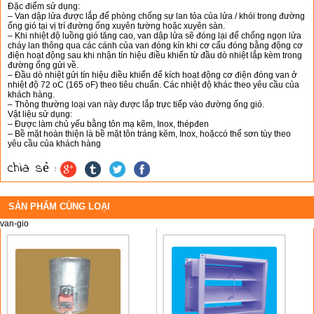
Đặc điểm sử dụng:
– Van dập lửa được lắp để phòng chống sự lan tỏa của lửa / khói trong đường
ống gió tại vị trí đường ống xuyên tường hoặc xuyên sàn.
– Khi nhiệt độ luồng gió tăng cao, van dập lửa sẽ đóng lại để chống ngọn lửa
cháy lan thông qua các cánh của van đóng kín khi cơ cấu đóng bằng động cơ
điện hoạt động sau khi nhận tín hiệu điều khiển từ đầu dò nhiệt lắp kèm trong
đường ống gửi về.
– Đầu dò nhiệt gửi tín hiệu điều khiển để kích hoạt động cơ điện đóng van ở
nhiệt độ 72 oC (165 oF) theo tiêu chuẩn. Các nhiệt độ khác theo yêu cầu của
khách hàng.
– Thông thường loại van này được lắp trực tiếp vào đường ống gió.
Vật liệu sử dụng:
– Được làm chủ yếu bằng tôn mạ kẽm, Inox, thépđen
– Bề mặt hoàn thiện là bề mặt tôn tráng kẽm, Inox, hoặccó thể sơn tùy theo
yêu cầu của khách hàng
chia sẻ :
SẢN PHẨM CÙNG LOẠI
van-gio