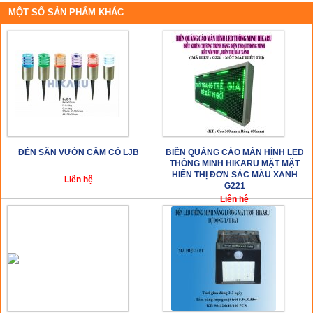
MỘT SỐ SẢN PHẨM KHÁC
ĐÈN SÂN VƯỜN CẮM CỎ LJB
BIỂN QUẢNG CÁO MÀN HÌNH LED
THÔNG MINH HIKARU MẶT MẶT
HIỂN THỊ ĐƠN SẮC MÀU XANH
Liên hệ
G221
Liên hệ