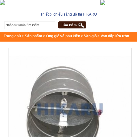
Thiết bị chiếu sáng đô thị HIKARU
Trang chủ
>
Sản phẩm
>
Ống gió và phụ kiện
>
Van gió
>
Van dập lửa tròn