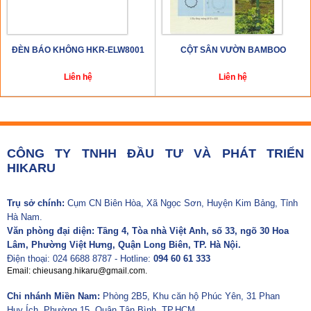
ĐÈN BÁO KHÔNG HKR-ELW8001
CỘT SÂN VƯỜN BAMBOO
Liên hệ
Liên hệ
CÔNG TY TNHH ĐẦU TƯ VÀ PHÁT TRIỂN
HIKARU
Trụ sở chính:
Cụm CN Biên Hòa, Xã Ngọc Sơn, Huyện Kim Bảng, Tỉnh
Hà Nam.
Văn phòng đại diện: Tầng 4, Tòa nhà Việt Anh, số 33, ngõ 30 Hoa
Lâm, Phường Việt Hưng, Quận Long Biên, TP. Hà Nội.
Điện thoại: 024 6688 8787 - Hotline:
094 60 61 333
Email: chieusang.hikaru@gmail.com.
Chi nhánh Miền Nam:
Phòng 2B5, Khu căn hộ Phúc Yên, 31 Phan
Huy Ích, Phường 15, Quận Tân Bình, TP.HCM.