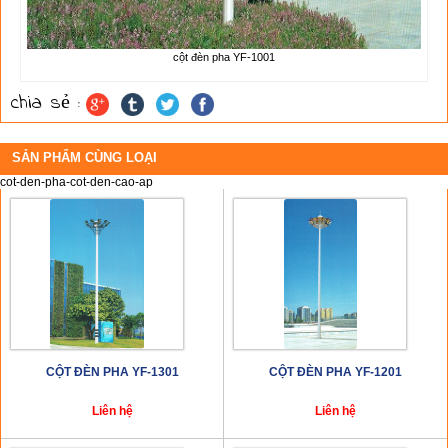
cột đèn pha YF-1001
chia sẻ :
SẢN PHẨM CÙNG LOẠI
cot-den-pha-cot-den-cao-ap
CỘT ĐÈN PHA YF-1301
CỘT ĐÈN PHA YF-1201
Liên hệ
Liên hệ