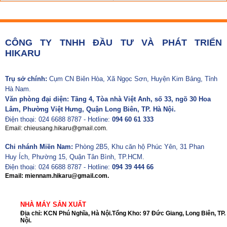
CÔNG TY TNHH ĐẦU TƯ VÀ PHÁT TRIỂN
HIKARU
Trụ sở chính:
Cụm CN Biên Hòa, Xã Ngọc Sơn, Huyện Kim Bảng, Tỉnh
Hà Nam.
Văn phòng đại diện: Tầng 4, Tòa nhà Việt Anh, số 33, ngõ 30 Hoa
Lâm, Phường Việt Hưng, Quận Long Biên, TP. Hà Nội.
Điện thoại: 024 6688 8787 - Hotline:
094 60 61 333
Email: chieusang.hikaru@gmail.com.
Chi nhánh Miền Nam:
Phòng 2B5, Khu căn hộ Phúc Yên, 31 Phan
Huy Ích, Phường 15, Quận Tân Bình, TP.HCM.
Điện thoại: 024 6688 8787 - Hotline:
094 39 444 66
Email: miennam.hikaru@gmail.com.
NHÀ MÁY SẢN XUẤT
Địa chỉ: KCN Phú Nghĩa, Hà Nội.Tổng Kho: 97 Đức Giang, Long Biên, TP.
Nội.