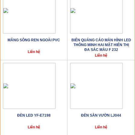
MĂNG SÔNG REN NGOÀI PVC
BIỂN QUẢNG CÁO MÀN HÌNH LED
THÔNG MINH HAI MẶT HIỂN THỊ
ĐA SẮC MÀU F 232
Liên hệ
Liên hệ
ĐÈN LED YF-E7198
ĐÈN SÂN VƯỜN LJ044
Liên hệ
Liên hệ