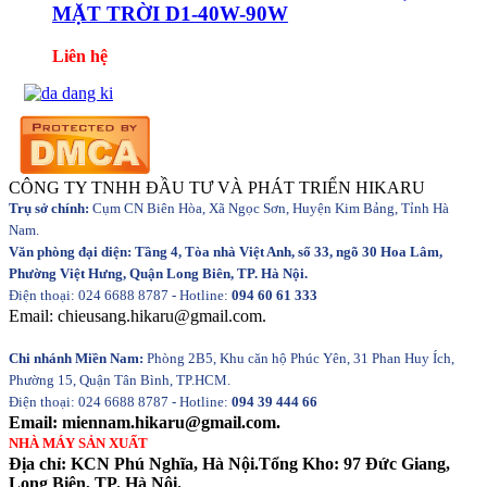
MẶT TRỜI D1-40W-90W
Liên hệ
CÔNG TY TNHH ĐẦU TƯ VÀ PHÁT TRIỂN HIKARU
Trụ sở chính:
Cụm CN Biên Hòa, Xã Ngọc Sơn, Huyện Kim Bảng, Tỉnh Hà
Nam.
Văn phòng đại diện: Tầng 4, Tòa nhà Việt Anh, số 33, ngõ 30 Hoa Lâm,
Phường Việt Hưng, Quận Long Biên, TP. Hà Nội.
Điện thoại: 024 6688 8787 - Hotline:
094 60 61 333
Email: chieusang.hikaru@gmail.com.
Chi nhánh Miền Nam:
Phòng 2B5, Khu căn hộ Phúc Yên, 31 Phan Huy Ích,
Phường 15, Quận Tân Bình, TP.HCM.
Điện thoại: 024 6688 8787 - Hotline:
094 39 444 66
Email: miennam.hikaru@gmail.com.
NHÀ MÁY SẢN XUẤT
Địa chỉ: KCN Phú Nghĩa, Hà Nội.Tổng Kho: 97 Đức Giang,
Long Biên, TP. Hà Nội.