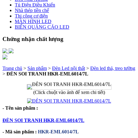
Tủ Điện Điều Khiển
Nhà thép tiền chế
Thi công cơ điện
MÀN HÌNH LED
BIỂN QUẢNG CÁO LED
Chứng nhận chất lượng
Trang chủ
>
Sản phẩm
>
Đèn Led nội thất
>
Đèn led thả, treo tường
>
ĐÈN SOI TRANH HKR-EML6014/7L
(Click chuột vào ảnh để xem chi tiết)
- Tên sản phẩm :
ĐÈN SOI TRANH HKR-EML6014/7L
- Mã sản phẩm :
HKR-EML6014/7L