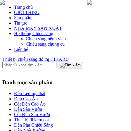
Trang chủ
GIỚI THIỆU
Sản phẩm
Tin tức
NHÀ MÁY SẢN XUẤT
Hệ thống Chiếu sáng
Chiếu sáng bệnh viện
Chiếu sáng chung cư
Liên hệ
Thiết bị chiếu sáng đô thị HIKARU
Danh mục sản phẩm
Đèn Led nội thất
Đèn Cao Áp
Cột Đèn Cao Áp
Đèn Sân Vườn
Cột Đèn Sân Vườn
Thiết bị đi kèm cột
Đèn Pha Chiếu Sáng
Đèn Nhà Xưởng