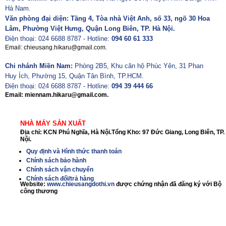
Hà Nam.
Văn phòng đại diện: Tầng 4, Tòa nhà Việt Anh, số 33, ngõ 30 Hoa
Lâm, Phường Việt Hưng, Quận Long Biên, TP. Hà Nội.
Điện thoại: 024 6688 8787 - Hotline:
094 60 61 333
Email: chieusang.hikaru@gmail.com.
Chi nhánh Miền Nam:
Phòng 2B5, Khu căn hộ Phúc Yên, 31 Phan
Huy Ích, Phường 15, Quận Tân Bình, TP.HCM.
Điện thoại: 024 6688 8787 - Hotline:
094 39 444 66
Email: miennam.hikaru@gmail.com.
NHÀ MÁY SẢN XUẤT
Địa chỉ: KCN Phú Nghĩa, Hà Nội.Tổng Kho: 97 Đức Giang, Long Biên, TP.
Nội.
Quy định và Hình thức thanh toán
Chính sách bảo hành
Chính sách vận chuyển
Chính sách đổi/trả hàng
Website:
www.chieusangdothi.vn
được chứng nhận đã đăng ký với Bộ
công thương