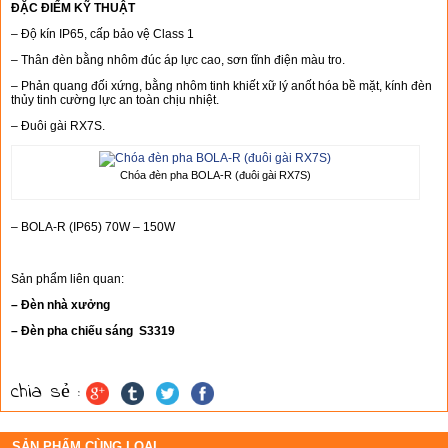
ĐẶC ĐIỂM KỸ THUẬT
– Độ kín IP65, cấp bảo vệ Class 1
– Thân đèn bằng nhôm đúc áp lực cao, sơn tĩnh điện màu tro.
– Phản quang đối xứng, bằng nhôm tinh khiết xữ lý anốt hóa bề mặt, kính đèn
thủy tinh cường lực an toàn chịu nhiệt.
– Đuôi gài RX7S.
Chóa đèn pha BOLA-R (đuôi gài RX7S)
– BOLA-R (IP65) 70W – 150W
Sản phẩm liên quan:
– Đèn nhà xưởng
– Đèn pha chiếu sáng S3319
chia sẻ :
SẢN PHẨM CÙNG LOẠI