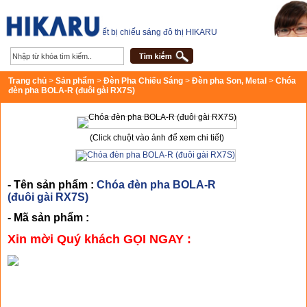
Thiết bị chiếu sáng đô thị HIKARU
Trang chủ
>
Sản phẩm
>
Đèn Pha Chiếu Sáng
>
Đèn pha Son, Metal
>
Chóa
đèn pha BOLA-R (đuôi gài RX7S)
(Click chuột vào ảnh để xem chi tiết)
- Tên sản phẩm :
Chóa đèn pha BOLA-R
(đuôi gài RX7S)
- Mã sản phẩm :
Xin mời Quý khách GỌI NGAY :
CHI TIẾT SẢN PHẨM