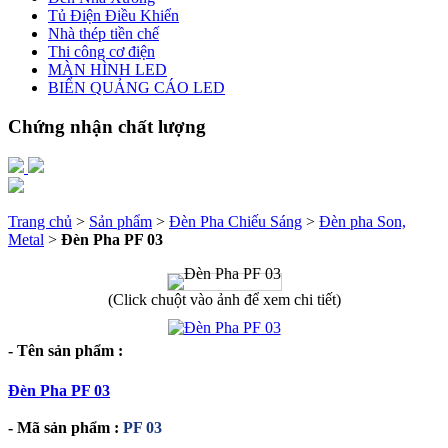
Tủ Điện Điều Khiển
Nhà thép tiền chế
Thi công cơ điện
MÀN HÌNH LED
BIỂN QUẢNG CÁO LED
Chứng nhận chất lượng
Trang chủ
>
Sản phẩm
>
Đèn Pha Chiếu Sáng
>
Đèn pha Son,
Metal
>
Đèn Pha PF 03
(Click chuột vào ảnh để xem chi tiết)
- Tên sản phẩm :
Đèn Pha PF 03
- Mã sản phẩm :
PF 03