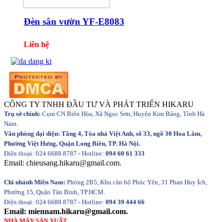
Đèn sân vườn YF-E8083
Liên hệ
CÔNG TY TNHH ĐẦU TƯ VÀ PHÁT TRIỂN HIKARU
Trụ sở chính:
Cụm CN Biên Hòa, Xã Ngọc Sơn, Huyện Kim Bảng, Tỉnh Hà
Nam.
Văn phòng đại diện: Tầng 4, Tòa nhà Việt Anh, số 33, ngõ 30 Hoa Lâm,
Phường Việt Hưng, Quận Long Biên, TP. Hà Nội.
Điện thoại: 024 6688 8787 - Hotline:
094 60 61 333
Email: chieusang.hikaru@gmail.com.
Chi nhánh Miền Nam:
Phòng 2B5, Khu căn hộ Phúc Yên, 31 Phan Huy Ích,
Phường 15, Quận Tân Bình, TP.HCM.
Điện thoại: 024 6688 8787 - Hotline:
094 39 444 66
Email: miennam.hikaru@gmail.com.
NHÀ MÁY SẢN XUẤT