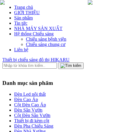
Trang chủ
GIỚI THIỆU
Sản phẩm
Tin tức
NHÀ MÁY SẢN XUẤT
Hệ thống Chiếu sáng
Chiếu sáng bệnh viện
Chiếu sáng chung cư
Liên hệ
Thiết bị chiếu sáng đô thị HIKARU
Danh mục sản phẩm
Đèn Led nội thất
Đèn Cao Áp
Cột Đèn Cao Áp
Đèn Sân Vườn
Cột Đèn Sân Vườn
Thiết bị đi kèm cột
Đèn Pha Chiếu Sáng
Đèn Nhà Xưởng